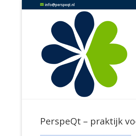
info@perspeqt.nl
PerspeQt – praktijk v