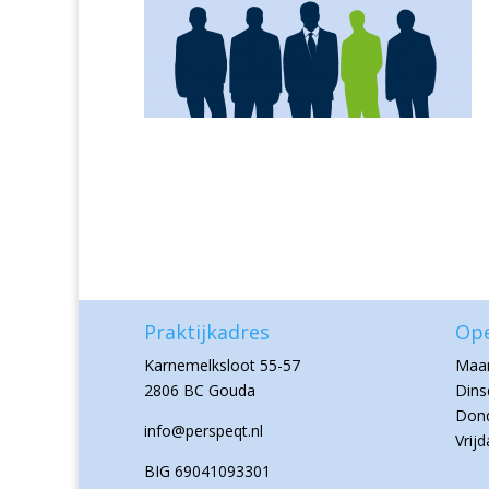
Praktijkadres
Ope
Karnemelksloot 55-57
Maan
2806 BC Gouda
Dins
Dond
info@perspeqt.nl
Vrij
BIG 69041093301